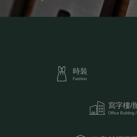
時裝
Fashion
寫字樓/
Office Building /