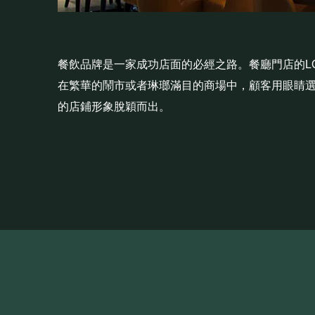
餐飲品牌是一家成功店面的必經之路。餐廳門店的L
在繁華的鬧市或者琳瑯滿目的商場中，顧客用眼睛
的店鋪形象脫穎而出。