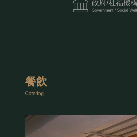
政府/社福機
Government / Social Welfa
餐飲
Catering